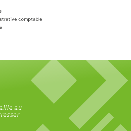
s
istrative comptable
te
aille au
gresser