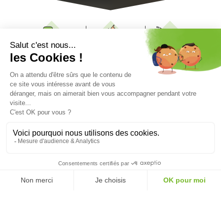
Blanchisserie
Câblage
Espaces verts
électronique
Sous-traitance
Location de
industrielle
salles